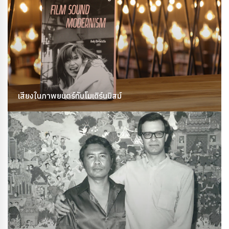
เสียงในภาพยนตร์กับโมเดิร์นนิสม์