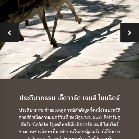
ประติมากรรม เอ็ดวาร์ด เจมส์ ไมบริดจ์
ประติมากรรมจำลองเหตุการณ์สำคัญครั้งหนึ่งในประวัติ
ศาตร์กำเนิดภาพยนตร์วันที่ 19 มิถุนายน 2521 ที่ฟาร์ปศุ
สัตว์ปาโลอัลโต รัฐแคลิฟอร์เนียเอ็ดวาร์ด เจมส์ ไมบริดจ์
ช่างภาพชาวอังกษที่มาทำงานในสหรัฐอเมริกาได้รับการ
ว่าจ้างจาก ลีแลนด์ สแตนฟอร์ด อดีตผู้ว่าการรัฐ