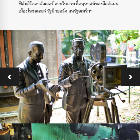
ฟิล์มสีโกดาคัลเลอร์ ภายในสวนที่คฤหาสน์ของอีสต์แมน
เมืองโรเชสเตอร์ รัฐนิวยอร์ค สหรัฐอเมริกา