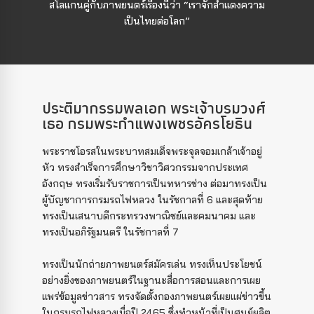
สโลแกนคู่กับภาพยนตร์เรื่องนี้ว่า “เราจักสำแดงความ
เป็นไทยต่อโลก”
ประติมากรรมพลเอก พระเจ้าบรมวงศ์
เธอ กรมพระกำแพงเพชรอัครโยธิน
พระราชโอรสในพระบาทสมเด็จพระจุลจอมเกล้าเจ้าอยู่
หัว ทรงสำเร็จการศึกษาวิชาวิศวกรรมจากประเทศ
อังกฤษ ทรงเริ่มรับราชการเป็นทหารช่าง ต่อมาทรงเป็น
ผู้บัญชาการกรมรถไฟหลวง ในรัชกาลที่ 6 และสุดท้าย
ทรงเป็นเสนาบดีกระทรวงพาณิชย์และคมนาคม และ
ทรงเป็นอภิรัฐมนตรี ในรัชกาลที่ 7
ทรงเป็นนักถ่ายภาพยนตร์สมัครเล่น ทรงเห็นประโยชน์
อย่างยิ่งของภาพยนตร์ในฐานะสื่อการสอนและการเผย
แพร่ข้อมูลข่าวสาร ทรงจัดตั้งกองภาพยนตร์เผยแผ่ข่าวขึ้น
ในกรมรถไฟหลวงเมื่อปี 2465 ซึ่งทำหน้าที่เป็นศูนย์ผลิต