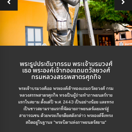
พระรูปประติมากรรม พระเจ้าบรมวงศ์
เธอ พระองค์เจ้าทองแถมถวัลยวงศ์
กรมหลวงสรรพสาตรศุภกิจ
พระเจ้าบรมวงศ์เธอ พระองค์เจ้าทองแถมถวัลยวงศ์ กรม
หลวงสรรพสาตรศุภกิจ ทรงเป็นผู้ถ่ายทำภาพยนตร์ราย
แรกในสยาม ตั้งแต่ปี พ.ศ. 2443 เป็นอย่างน้อย และทรง
เป็นชาวสยามรายแรกที่จัดฉายภาพยนตร์เผยแพร่สู่
สาธารณชน ด้วยพระเกียรติยศดังกล่าว พระองค์จึงทรง
สถิตอยู่ในฐานะ "พระบิดาแห่งภาพยนตร์สยาม"