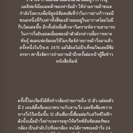
แคลิฟอร์เนียและเจ้าของฟาร์มม้า ให้ถ่ายภาพม้าขณะ
กำลังวิ่งควบเพื่อพิสูจน์ข้อสงสัยที่ว่าในการย่างก้าวจะมี
ขณะหนึ่งที่กีบเท่าทั้งสี่ของม้าลอยอยู่ในอากาศโดยไม่มี
กีบใดแตะพื้น อีกทั้งยังเพื่อศึกษาวิเคราะห์ความสามารถ
ในการวิ่งอันยอดเยี่ยมของม้าตัวดังกล่าวเพื่อการเพาะ
พันธุ์ สแตนฟอร์ดเคยให้ไมบริดจ์ถ่ายภาพม้าวิ่งมาแล้ว
ครั้งหนึ่งในปีพ.ศ. 2415 แต่ได้ผลไม่เป็นที่พอใจและมีข้อ
ครหา เขาจึงจัดการถ่ายภาพม้าอีกครั้งต่อหน้าผู้สื่อข่าว
หนังสือพิมพ์
ครั้งนี้ไมบริดจ์ได้สั่งทำกล้องถ่ายภาพนิ่ง 12 ตัว แต่ละตัว
มี 2 เลนส์ตั้งเรียงแถวขนานกับลานวิ่ง และขึงเชืองขวาง
ทางวิ่งไว้เหนือพื้น 12 เส้นเชือกนี้เชื่อมต่อกับสวิทซ์ไฟฟ้า
ดังนั้นเมื่อม้าวิ่งผ่านจะกระตุกให้สวิทซ์ลั่นชัดเตอร์ของ
กล้อง เป็นลำดับไปทีละกล้อง จนได้ภาพขณะม้าวิ่ง 24