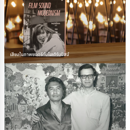
เสียงในภาพยนตร์กับโมเดิร์นนิสม์