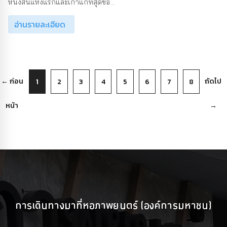
หนังสั้นแห่งแรกและเก่าแก่ที่สุดขอ...
อ่านรายละเอียด
← ก่อน
ถัดไป
1
2
3
4
5
6
7
8
หน้า
→
การเดินทางมาที่หอภาพยนตร์ (องค์การมหาชน)