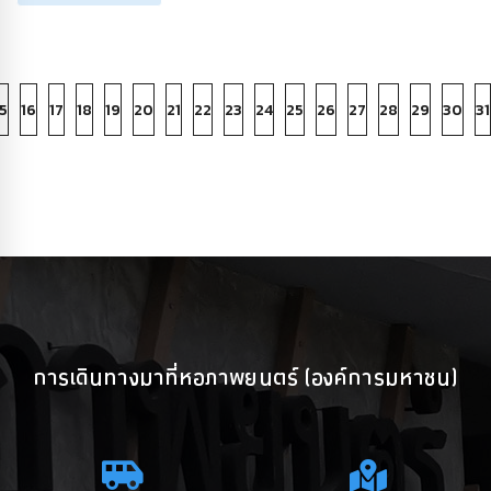
5
16
17
18
19
20
21
22
23
24
25
26
27
28
29
30
31
การเดินทางมาที่หอภาพยนตร์ (องค์การมหาชน)