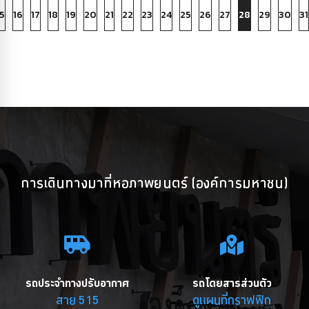
5
16
17
18
19
20
21
22
23
24
25
26
27
28
29
30
31
การเดินทางมาที่หอภาพยนตร์ (องค์การมหาชน)
รถประจำทางปรับอากาศ
รถโดยสารส่วนตัว
สาย 515
ดูแผนที่กราฟฟิก