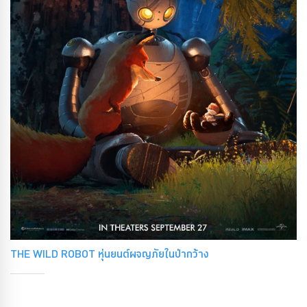
THE WILD ROBOT หุ่นยนต์ผจญภัยในป่ากว้าง