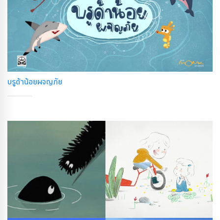
บรูด้าน้อยผจญภัย