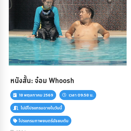
หนังสั้น: จ๋อม Whoosh
18 พฤษภาคม 2569
เวลา 09:58 น.
ไม่มีโปรแกรมฉายในวันนี้
โปรแกรมภาพยนตร์มัธยมต้น