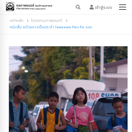
เข้าสู่ระบบ
หน้าหลัก
โปรแกรมภาพยนตร์
หนังสั้น: แต๋วแหววเป็นประจำ Taewwaw Pen Pa Jum