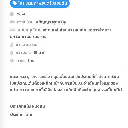
โปรแกรมภาพยนตร์มัธยมต้น
2564
กำกับโดย
อภิญญา พุกศรีสุข
สนับสนุนโดย
คณะเทคโนโลยีสารสนเทศเเละการสื่อสาร
มหาวิทยาลัยศิลปากร
นำแสดงโดย
-
ความยาว
15 นาที
ภาษา
ไทย
แต๋วแหวว มู่ แห้ง และติ๋ม กลุ่มเพื่อนสนิทวัยประถมที่กำลังโดดเรียน
ไปแข่งเกมเต้นต้องเผชิญหน้ากับการเป็นประจำเดือนครั้งแรกของ
แต๋วแหวว พวกเขาทั้งสี่จึงต้องช่วยกันเพื่อที่จะผ่านอุปสรรคนี้ไปให้ได้
ประเภทหนัง
หนังสั้น
ประเทศ
ไทย