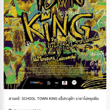
สารคดี: SCHOOL TOWN KING แร็ปทะลุฝ้า ราชาไม่หยุดฝัน