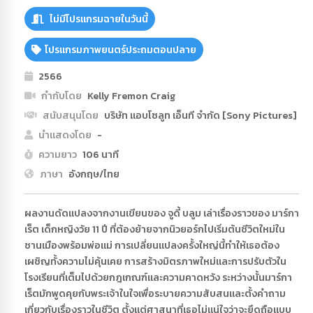
ไม่มีโปรแกรมฉายในวันนี้
โปรแกรมภาพยนตร์ประถมตอนปลาย
2566
กำกับโดย
Kelly Fremon Craig
สนับสนุนโดย
บริษัท แอบโซลูท เอ็นที จำกัด [Sony Pictures]
นำแสดงโดย
-
ความยาว
106 นาที
ภาษา
อังกฤษ/ไทย
ผลงานดัดแปลงจากงานเขียนของ จูดี้ บลูม เล่าเรื่องราวของ มาร์กา
เร็ต เด็กหญิงวัย 11 ปี ที่ต้องย้ายจากนิวยอร์กไปเริ่มต้นชีวิตใหม่ใน
ชานเมืองพร้อมพ่อแม่ การเปลี่ยนแปลงครั้งใหญ่นี้ทำให้เธอต้อง
เผชิญทั้งความไม่คุ้นเคย การสร้างมิตรภาพใหม่และการปรับตัวใน
โรงเรียนที่เต็มไปด้วยกฎเกณฑ์และความคาดหวัง ระหว่างนั้นมาร์กา
เร็ตมักพูดคุยกับพระเจ้าในใจเพื่อระบายความสับสนและตั้งคำถาม
เกี่ยวกับเรื่องราวในชีวิต ตั้งแต่ศาสนาที่เธอไม่แน่ใจว่าจะยึดถือแบบ