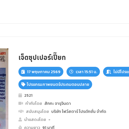
เจ็ดซุปเปอร์เปี๊ยก
17 พฤษภาคม 2569
เวลา 15:51 น.
ไม่มีโปรแ
โปรแกรมภาพยนตร์ประถมตอนปลาย
2521
กำกับโดย
สักกะ จารุจินดา
สนับสนุนโดย
บริษัท ไฟว์สตาร์ โปรดักชั่น จำกัด
นำแสดงโดย
-
ความยาว
91 นาที