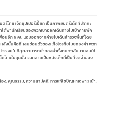
ร์ไทย เจ็ดซุปเปอร์เปี๊ยก เป็นภาพยนตร์เด็กที่ สักกะ
รูระบำได้พานักเรียนของพวกเขาออกเดินทางไปเข้าค่ายพัก
เพื่อนอีก 6 คน แอบออกจากค่ายไปเดินสำรวจพื้นที่โดย
หลังนั้นคือที่หลบซ่อนตัวของแก๊งโจรที่ขโมยทองคำ พวก
โจร จนในที่สุดสามารถนำทองคำทั้งหมดกลับมามอบให้
กไทยในยุคนั้น จนกลายเป็นหนังเด็กที่เป็นที่จดจำของ
ต้อง, คุณธรรม, ความสามัคคี, การเเก้ไขปัญหาเฉพาะหน้า,