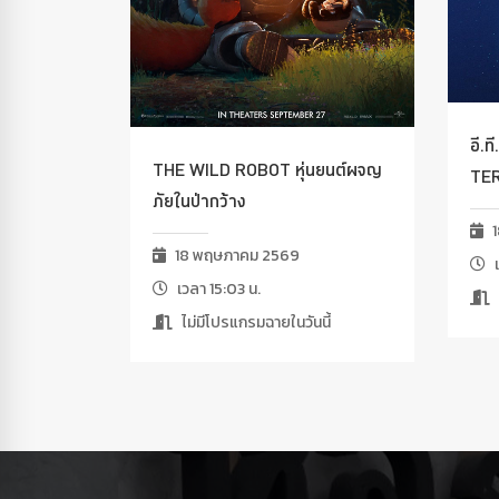
อี.ท
THE WILD ROBOT หุ่นยนต์ผจญ
TE
ภัยในป่ากว้าง
1
18 พฤษภาคม 2569
เ
เวลา 15:03 น.
ไม่มีโปรแกรมฉายในวันนี้