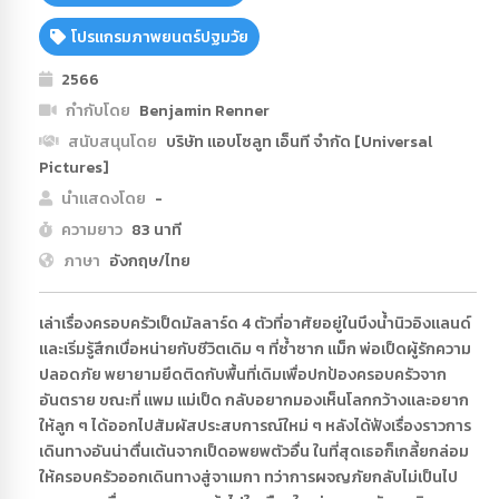
โปรแกรมภาพยนตร์ปฐมวัย
2566
กำกับโดย
Benjamin Renner
สนับสนุนโดย
บริษัท แอบโซลูท เอ็นที จำกัด [Universal
Pictures]
นำแสดงโดย
-
ความยาว
83 นาที
ภาษา
อังกฤษ/ไทย
เล่าเรื่องครอบครัวเป็ดมัลลาร์ด 4 ตัวที่อาศัยอยู่ในบึงน้ำนิวอิงแลนด์
และเริ่มรู้สึกเบื่อหน่ายกับชีวิตเดิม ๆ ที่ซ้ำซาก แม็ก พ่อเป็ดผู้รักความ
ปลอดภัย พยายามยึดติดกับพื้นที่เดิมเพื่อปกป้องครอบครัวจาก
อันตราย ขณะที่ แพม แม่เป็ด กลับอยากมองเห็นโลกกว้างและอยาก
ให้ลูก ๆ ได้ออกไปสัมผัสประสบการณ์ใหม่ ๆ หลังได้ฟังเรื่องราวการ
เดินทางอันน่าตื่นเต้นจากเป็ดอพยพตัวอื่น ในที่สุดเธอก็เกลี้ยกล่อม
ให้ครอบครัวออกเดินทางสู่จาเมกา ทว่าการผจญภัยกลับไม่เป็นไป