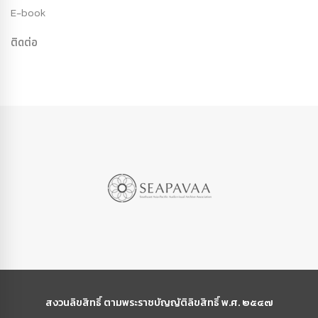
E-book
ติดต่อ
สงวนลิขสิทธิ์ ตามพระราชบัญญัติลิขสิทธิ์ พ.ศ. ๒๕๔๗