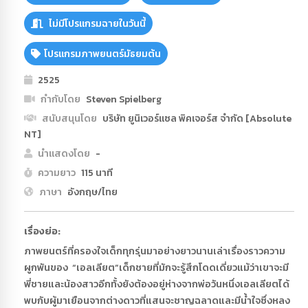
ไม่มีโปรแกรมฉายในวันนี้
โปรแกรมภาพยนตร์มัธยมต้น
2525
กำกับโดย
Steven Spielberg
สนับสนุนโดย
บริษัท ยูนิเวอร์แซล พิคเจอร์ส จำกัด [Absolute
NT]
นำแสดงโดย
-
ความยาว
115 นาที
ภาษา
อังกฤษ/ไทย
เรื่องย่อ:
ภาพยนตร์ที่ครองใจเด็กทุกรุ่นมาอย่างยาวนานเล่าเรื่องราวความ
ผูกพันของ “เอลเลียต”เด็กชายที่มักจะรู้สึกโดดเดี่ยวแม้ว่าเขาจะมี
พี่ชายและน้องสาวอีกทั้งยังต้องอยู่ห่างจากพ่อวันหนึ่งเอลเลียตได้
พบกับผู้มาเยือนจากต่างดาวที่แสนจะชาญฉลาดและมีน้ำใจซึ่งหลง