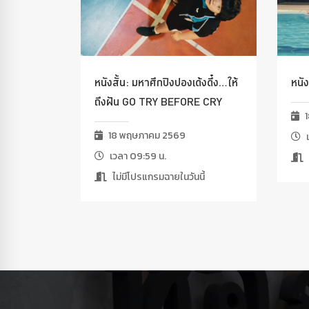
หนังสั้น: มหาศึกปิงปองเด้งดึ๋ง…ให้
หนั
ถึงฝัน GO TRY BEFORE CRY
1
18 พฤษภาคม 2569
เ
เวลา 09:59 น.
ไม่มีโปรแกรมฉายในวันนี้