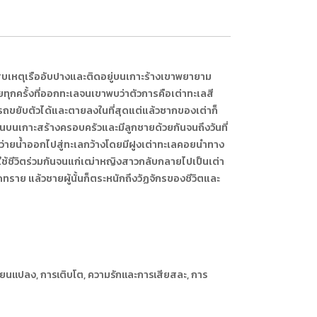
ะสบเหตุเรืออับปางและติดอยู่บนเกาะร้างเขาพยายาม
ุกครั้งที่ออกทะเลจนเขาพบว่าตัวการคือเต่าทะเลสี
ถขยับตัวได้และตายลงในที่สุดแต่แล้วซากของเต่าก็
ันบนเกาะสร้างครอบครัวและมีลูกชายด้วยกันจนถึงวันที่
ว่ายน้ำออกไปสู่ทะเลกว้างโดยมีฝูงเต่าทะเลคอยนำทาง
ช้ชีวิตร่วมกันจนแก่เฒ่าหญิงสาวกลับกลายไปเป็นเต่า
าย แล้วชายผู้นั้นก็ตระหนักถึงวัฏจักรของชีวิตและ
่ยนแปลง, การเติบโต, ความรักเเละการเสียสละ, การ