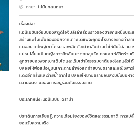
ภาษา
ไม่มีบทสนทนา
เรื่องย่อ:
แอนิเมชันเงียบของสตูดิโอจิบลิเล่าเรื่องราวของชายคนหนึ่งปร
สร้างแพไม้เพื่อล่องออกจากเกาะแต่แพจะถูกอะไรบางอย่างทำลายท
แดงขนาดใหญ่เขาโกรธและพลิกตัวเต่ากลับด้านทำให้มันไม่สามาร
แปรเปลี่ยนเป็นหญิงสาวลึกลับเขาตกหลุมรักเธอและใช้ชีวิตร่วมก
ลูกชายของพวกเขาเติบโตและเริ่มเข้าใจธรรมชาติของโลกแล้วได้
ปล่อยให้พ่อแม่อยู่บนเกาะตามลำพังสุดท้ายชายชราและหญิงสาวใ
แดงอีกครั้งและว่ายน้ำจากไป ปล่อยให้ชายชรานอนสงบนิ่งบนหาดทร
ความงดงามของการอยู่ร่วมกับธรรมชาติ
ประเภทหนัง:
แอนิเมชัน, ดราม่า
ประเด็นการเรียนรู้:
ความเชื่อมโยงของชีวิตและธรรมชาติ, การเปลี
ยอมรับความจริง