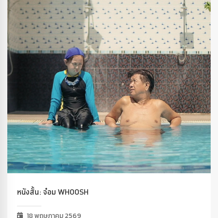
หนังสั้น: จ๋อม WHOOSH
18 พฤษภาคม 2569