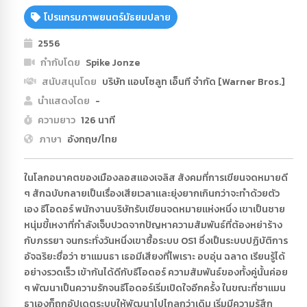
โปรแกรมภาพยนตร์มัธยมปลาย
2556
กำกับโดย
Spike Jonze
สนับสนุนโดย
บริษัท แอบโซลูท เอ็นที จำกัด [Warner Bros.]
นำแสดงโดย
-
ความยาว
126 นาที
ภาษา
อังกฤษ/ไทย
ในโลกอนาคตของเมืองลอสแองเจลิส สังคมที่การเขียนจดหมายดี
ๆ สักฉบับกลายเป็นเรื่องเสียเวลาและยุ่งยากเกินกว่าจะทำด้วยตัว
เอง ธีโอดอร์ พนักงานบริษัทรับเขียนจดหมายเเห่งหนึ่ง เขาเป็นชาย
หนุ่มขี้เหงาที่กำลังเจ็บปวดจากปัญหาความสัมพันธ์ที่ต้องหย่าร้าง
กับภรรยา จนกระทั่งวันหนึ่งเขาซื้อระบบ OS1 ซึ่งเป็นระบบปฏิบัติการ
อัจฉริยะชื่อว่า ซาแมนธา เธอมีเสียงที่ไพเราะ อบอุ่น ฉลาด เรียนรู้ได้
อย่างรวดเร็ว เข้ากันได้ดีกับธีโอดอร์ ความสัมพันธ์ของทั้งคู่นั้นค่อย
ๆ พัฒนาเป็นความรักจนธีโอดอร์เริ่มเปิดใจอีกครั้ง ในขณะที่ซาแมน
ธาเองก็ถูกอัปเดตระบบให้พัฒนาไปไกลกว่าเดิม เริ่มมีความรู้สึก