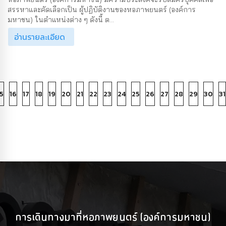
สรรหาและคัดเลือกเป็น ผู้ปฏิบัติงานของหอภาพยนตร์ (องค์การ
มหาชน) ในตำแหน่งต่าง ๆ ดังนี้ ต...
อ่านรายละเอียด
5
16
17
18
19
20
21
22
23
24
25
26
27
28
29
30
31
การเดินทางมาที่หอภาพยนตร์ (องค์การมหาชน)