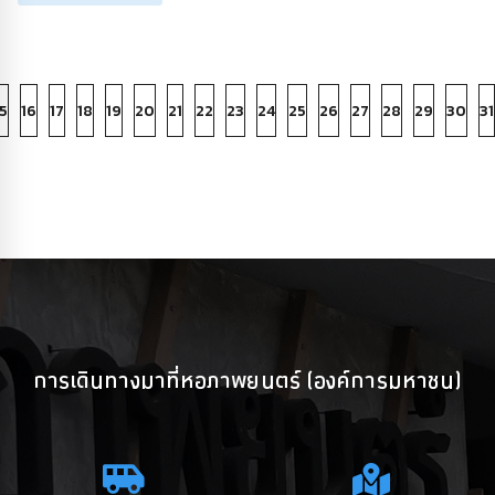
5
16
17
18
19
20
21
22
23
24
25
26
27
28
29
30
31
การเดินทางมาที่หอภาพยนตร์ (องค์การมหาชน)