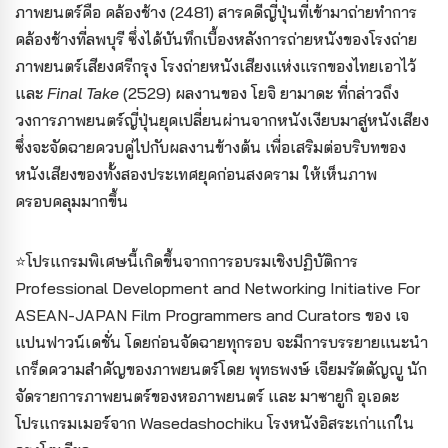
ภาพยนตร์คือ คล้องช้าง (2481) สารคดีญี่ปุ่นที่เข้ามาถ่ายทำการ
คล้องช้างที่ลพบุรี ซึ่งได้บันทึกเบื้องหลังการถ่ายหนังของโรงถ่าย
ภาพยนตร์เสียงศรีกรุง โรงถ่ายหนังเสียงแห่งแรกของไทยเอาไว้
และ
Final Take
(2529) ผลงานของ โยจิ ยามาดะ ที่กล่าวถึง
วงการภาพยนตร์ญี่ปุ่นยุคเปลี่ยนผ่านจากหนังเงียบมาสู่หนังเสียง
ซึ่งจะจัดฉายควบคู่ไปกับผลงานข้างต้น เพื่อเสริมต่อบริบทของ
หนังเสียงของทั้งสองประเทศยุคก่อนสงคราม ให้เห็นภาพ
ครอบคลุมมากขึ้น
⭐️โปรแกรมพิเศษนี้เกิดขึ้นจากการอบรมเชิงปฏิบัติการ
Professional Development and Networking Initiative For
ASEAN-JAPAN Film Programmers and Curators ของ เจ
แปนฟาวน์เดชั่น โดยก่อนจัดฉายทุกรอบ จะมีการบรรยายแนะนำ
เกร็ดความสำคัญของภาพยนตร์โดย พุทธพงษ์ เจียมรัตตัญญู นัก
จัดรายการภาพยนตร์ของหอภาพยนตร์ และ มาซายูกิ อุเอดะ
โปรแกรมเมอร์จาก Wasedashochiku โรงหนังอิสระเก่าแก่ใน