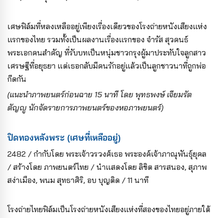
เศษฟิล์มที่หลงเหลืออยู่เพียงเรื่องเดียวของโรงถ่ายหนังเสียงแห่ง
แรกของไทย รวมทั้งเป็นผลงานเรื่องแรกของ จำรัส สุวคนธ์
พระเอกคนสำคัญ ที่รับบทเป็นหนุ่มชาวกรุงผู้มาประทับใจลูกสาว
เศรษฐีที่อยุธยา แต่เธอกลับมีคนรักอยู่แล้วเป็นลูกชาวนาที่ถูกพ่อ
กีดกัน
(แนะนำภาพยนตร์ก่อนฉาย 15 นาที โดย พุทธพงษ์ เจียมรัต
ตัญญู นักจัดรายการภาพยนตร์ของหอภาพยนตร์)
ปิดทองหลังพระ (เศษที่เหลืออยู่)
2482 / กำกับโดย พระเจ้าวรวงศ์เธอ พระองค์เจ้าภาณุพันธุ์ยุคล
/ สร้างโดย ภาพยนตร์ไทย / นำแสดงโดย ลิขิต สารสนอง, สุภาพ
สง่าเมือง, พนม สุทธาศิริ, อบ บุญติด / 11 นาที
โรงถ่ายไทยฟิล์มเป็นโรงถ่ายหนังเสียงแห่งที่สองของไทยอยู่ภายใต้