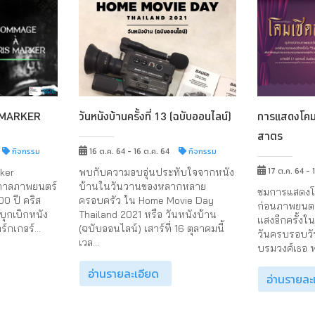
 MARKER
วันหนังบ้านครั้งที่ 13 (ฉบับออนไลน์)
การแสดงโคมเ
สาตร
กิจกรรม
16 ต.ค. 64 - 16 ต.ค. 64
กิจกรรม
17 ต.ค. 64 - 
ker
พบกับความอบอุ่นประทับใจจากหนัง
กาลภาพยนตร์
บ้านในวันวานของหลากหลาย
ชมการแสดงโค
100 ปี คริส
ครอบครัว ใน Home Movie Day
ก่อนภาพยนตร
บุกเบิกหนัง
Thailand 2021 หรือ วันหนังบ้าน
แสงอีกครั้งใ
์กเกอร์...
(ฉบับออนไลน์) เสาร์ที่ 16 ตุลาคมนี้
วันครบรอบวัน
เวล...
บรมวงศ์เธอ พ
อ่านรายละเอียด
อ่านรายละ