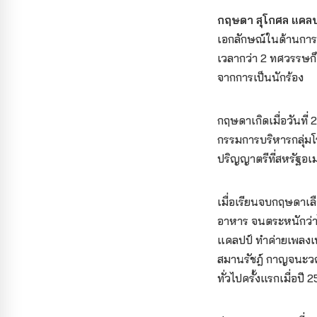
กฤษดา สุโกศล แคลปป์
เอกลักษณ์ในด้านกา
เวลากว่า 2 ทศวรรษก
จากการเป็นนักร้อง
กฤษดาเกิดเมื่อวันที่
กรรมการบริหารกลุ่มโ
ปริญญาตรีที่สหรัฐอเ
เมื่อเรียนจบกฤษดาเล
อาหาร จนตระหนักว่าไ
แคลปป์ ทำค่ายเพลงเบ
สมานรัชฎ์ กาญจนะวณ
ทั่วไปครั้งแรกเมื่อปี