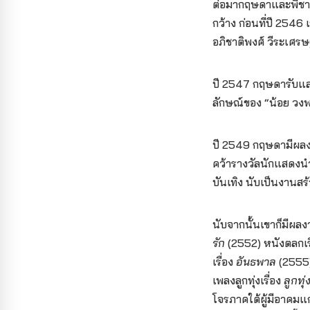
ต่อมากฤษดาและพี่ชายร
กว้าง ก่อนที่ปี 2546
อภิชาติพงศ์ วีระเศร
ปี 2547 กฤษดารับแ
ลักษณ์ของ “น้อย วงพ
ปี 2549 กฤษดามีผล
คว้ารางวัลนักแสดงน
บันเทิง นับเป็นงานสร้
นับจากนั้นเขาก็มีผล
รัก
(2552) หนังตลกเร
เรื่อง
อันธพาล
(2555) 
เพลงลูกทุ่งเรื่อง
ลูกทุ่
โจรภาคใต้ผู้มีอาคมแ