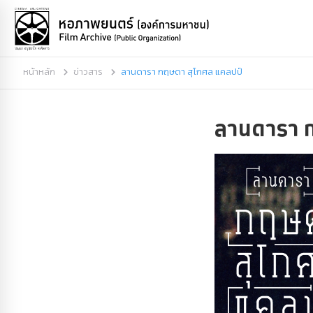
หน้าหลัก
ข่าวสาร
ลานดารา กฤษดา สุโกศล แคลปป์
ลานดารา ก