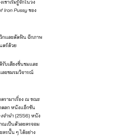
ขาเริ่มรู้จักในวง
f Iron Pussy
ของ
ใส่วิกและดัดฟัน ฉีกภาพ
นตร์ด้วย
้รับเสียงชื่นชมและ
 และชมรมวิจารณ์
กดรามาเรื่อง
ณ ขณะ
ราตลก หนังแอ็กชัน
ลงจำนำ
(2556) หนัง
ญาณเป็นตัวละครจอม
ครนั้น ๆ ได้อย่าง