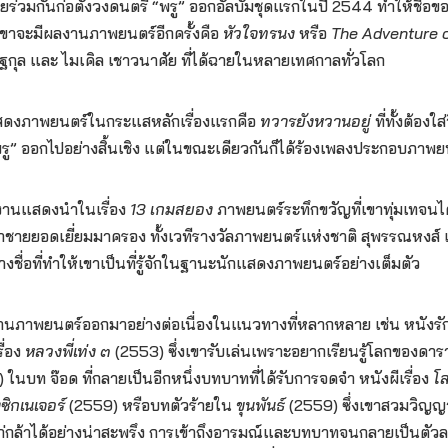
่วมกันก่อตั้งวงดนตรี “พรู” ออกอัลบั้มชุดแรกในปี 2544 ทำให้ชื่อของเ
 เขาจะมีผลงานภาพยนตร์อีกครั้งคือ
หัวใจทรนง
หรือ
The Adventure o
ษฐกุล และ ไมเคิล เชาวนาศัย ที่ได้ฉายในหลายเทศกาลทั่วโลก
สดงภาพยนตร์ในกระแสหลักเรื่องแรกคือ
ทวารยังหวานอยู่
ที่ทั้งต้อง
รู” ออกไปอย่างสิ้นเชิง แต่ในขณะเดียวกันก็ได้ร้องเพลงประกอบภาพย
งานแสดงนำในเรื่อง
13 เกมสยอง
ภาพยนตร์ระทึกขวัญที่เขาทุ่มเทจนได
ำชายยอดเยี่ยมมาครอง ทั้งเวทีรางวัลภาพยนตร์แห่งชาติ สุพรรณหงส์
างชื่อที่ทำให้เขาเป็นที่รู้จักในฐานะนักแสดงภาพยนตร์อย่างเต็มตัว
งานภาพยนตร์ออกมาอย่างต่อเนื่องในแนวทางที่หลากหลาย เช่น หนังรั
ื่อง
หลวงพี่เท่ง ๓
(2553) ซึ่งเขารับเล่นเพราะอยากเรียนรู้โลกของดา
ในบท จ๊อด ที่กลายเป็นอีกหนึ่งบทบาทที่ได้รับการจดจำ หนังผีเรื่อง
โ
งซิกเนเจอร์
(2559) หรือบทตัวร้ายใน
ขุนพันธ์
(2559) ซึ่งเขาสวมวิญ
ก่กล้าได้อย่างน่าสะพรึง การเข้าถึงอารมณ์และบทบาทจนกลายเป็นตัวละ