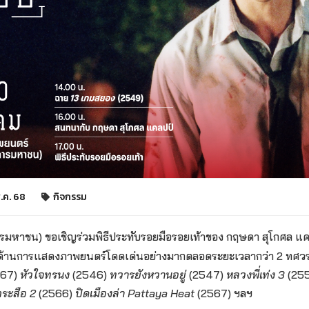
พ.ค. 68
กิจกรรม
มหาชน) ขอเชิญร่วมพิธีประทับรอยมือรอยเท้าของ กฤษดา สุโกศล แคล
งานด้านการแสดงภาพยนตร์โดดเด่นอย่างมากตลอดระยะเวลากว่า 2 ทศวร
567)
หัวใจทรนง
(2546)
ทวารยังหวานอยู่
(2547)
หลวงพี่เท่ง 3
(25
ระสือ 2
(2566)
ปิดเมืองล่า Pattaya Heat
(2567) ฯลฯ