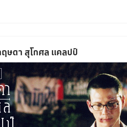
ฤษดา สุโกศล แคลปป์