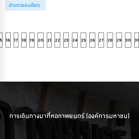
อ่านรายละเอียด
5
16
17
18
19
20
21
22
23
24
25
26
27
28
29
30
31
การเดินทางมาที่หอภาพยนตร์ (องค์การมหาชน)