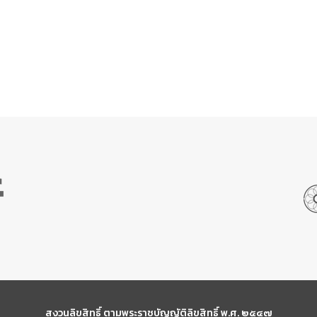
สงวนลิขสิทธิ์ ตามพระราชบัญญัติลิขสิทธิ์ พ.ศ. ๒๕๔๗