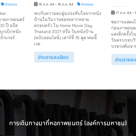
กิจกรรม
16 ต.ค. 64 - 16 ต.ค. 64
กิจกรรม
17 ต.ค. 64 - 
ker
พบกับความอบอุ่นประทับใจจากหนัง
กาลภาพยนตร์
บ้านในวันวานของหลากหลาย
ชมการแสดงโค
100 ปี คริส
ครอบครัว ใน Home Movie Day
ก่อนภาพยนตร
บุกเบิกหนัง
Thailand 2021 หรือ วันหนังบ้าน
แสงอีกครั้งใ
์กเกอร์...
(ฉบับออนไลน์) เสาร์ที่ 16 ตุลาคมนี้
วันครบรอบวัน
เวล...
บรมวงศ์เธอ พ
อ่านรายละเอียด
อ่านรายละ
การเดินทางมาที่หอภาพยนตร์ (องค์การมหาชน)