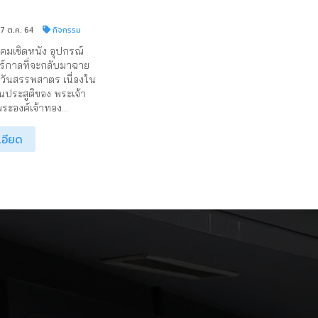
17 ต.ค. 64
กิจกรรม
มเชิดหนัง อุปกรณ์
์กาลที่จะกลับมาฉาย
นวันสรรพสาตร เนื่องใน
ประสูติของ พระเจ้า
ระองค์เจ้าทอง...
เอียด