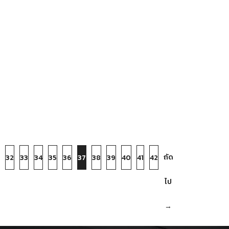
ถัด
32
33
34
35
36
37
38
39
40
41
42
ไป
→