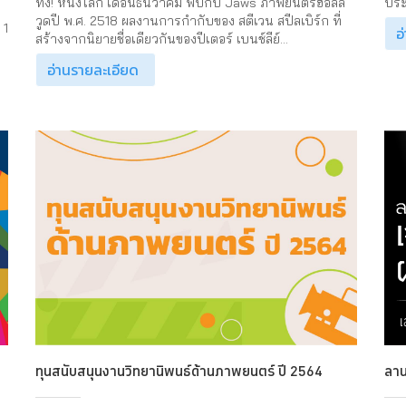
ทึ่ง! หนังโลก เดือนธันวาคม พบกับ Jaws ภาพยนตร์ฮอลลี
ประ
วูดปี พ.ศ. 2518 ผลงานการกำกับของ สตีเวน สปีลเบิร์ก ที่
 1
อ
สร้างจากนิยายชื่อเดียวกันของปีเตอร์ เบนช์ลีย์...
อ่านรายละเอียด
ทุนสนับสนุนงานวิทยานิพนธ์ด้านภาพยนตร์ ปี 2564
ลาน