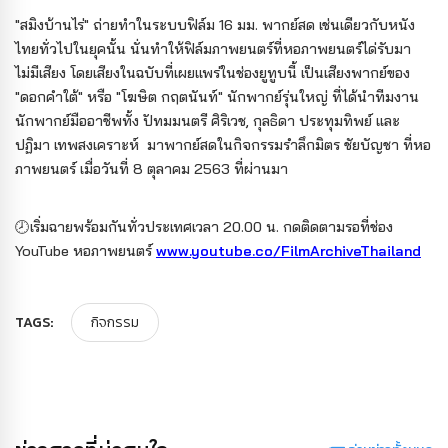
"สมิงบ้านไร่" ถ่ายทำในระบบฟิล์ม 16 มม. พากย์สด เช่นเดียวกับหนัง
ไทยทั่วไปในยุคนั้น นั่นทำให้ฟิล์มภาพยนตร์ที่หอภาพยนตร์ได่รับมา
ไม่มีเสียง โดยเสียงในฉบับที่เผยแพร่ในช่องยูทูบนี้ เป็นเสียงพากย์ของ
"ดอกคำใต้" หรือ "โฆษิต กฤตนันท์" นักพากย์รุ่นใหญ่ ที่ได้นำทีมงาน
นักพากย์มืออาชีพทั้ง ปัทมมนตรี ศิริเวช, กุลธิดา ประทุมทิพย์ และ
ปฏิมา เทพสงเคราะห์ มาพากย์สดในกิจกรรมรำลึกมิตร ชัยบัญชา ที่หอ
ภาพยนตร์ เมื่อวันที่ 8 ตุลาคม 2563 ที่ผ่านมา
🕗เริ่มฉายพร้อมกันทั่วประเทศเวลา 20.00 น. กดติดตามรอที่ช่อง
YouTube หอภาพยนตร์
www.youtube.co/FilmArchiveThailand
TAGS:
กิจกรรม