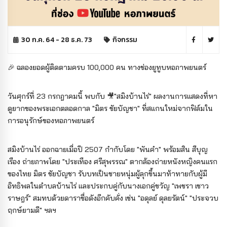
30 ก.ค. 64 - 28 ธ.ค. 73
กิจกรรม
🎉 ฉลองยอดผู้ติดตามครบ 100,000 คน ทางช่องยูทูบหอภาพยนตร์
วันศุกร์ที่ 23 กรกฎาคมนี้ พบกับ 🎥"สมิงบ้านไร่" ผลงานการแสดงที่หา
ดูยากของพระเอกตลอดกาล "มิตร ชัยบัญชา" ที่สแกนใหม่จากฟิล์มใน
การอนุรักษ์ของหอภาพยนตร์
สมิงบ้านไร่ ออกฉายเมื่อปี 2507 กำกับโดย "พันคำ" พร้อมสิน สีบุญ
เรือง ถ่ายภาพโดย "ประเทือง ศรีสุพรรณ" ตากล้องถ่ายหนังหญิงคนแรก
ของไทย มิตร ชัยบัญชา รับบทเป็นชายหนุ่มผู้ลุกขึ้นมาท้าทายกับผู้มี
อิทธิพลในตำบลบ้านไร่ และประกบคู่กับนางเอกคู่ขวัญ "เพชรา เชาว
ราษฎร์" สมทบด้วยดาราชื่อดังอีกคับคั่ง เช่น "อดุลย์ ดุลยรัตน์" "ประจวบ
ฤกษ์ยามดี" ฯลฯ