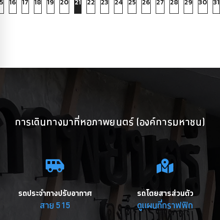
5
16
17
18
19
20
21
22
23
24
25
26
27
28
29
30
31
การเดินทางมาที่หอภาพยนตร์ (องค์การมหาชน)
รถประจำทางปรับอากาศ
รถโดยสารส่วนตัว
สาย 515
ดูแผนที่กราฟฟิก