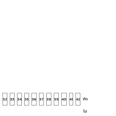
ถัด
32
33
34
35
36
37
38
39
40
41
42
ไป