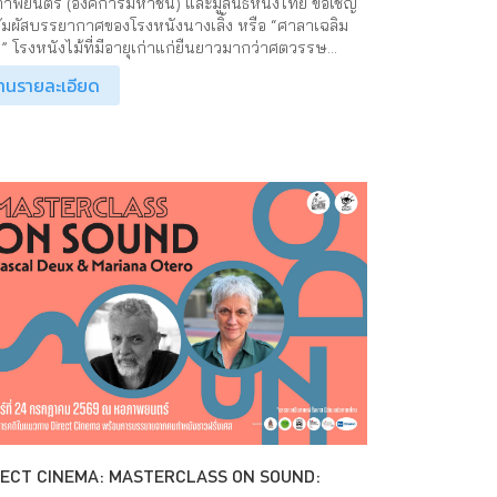
าพยนตร์ (องค์การมหาชน) และมูลนิธิหนังไทย ขอเชิญ
ัมผัสบรรยากาศของโรงหนังนางเลิ้ง หรือ “ศาลาเฉลิม
ี” โรงหนังไม้ที่มีอายุเก่าแก่ยืนยาวมากว่าศตวรรษ...
่านรายละเอียด
RECT CINEMA: MASTERCLASS ON SOUND: