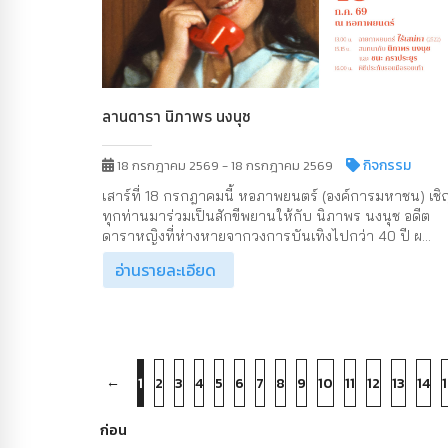
ลานดารา นิภาพร นงนุช
กิจกรรม
18 กรกฎาคม 2569 - 18 กรกฎาคม 2569
เสาร์ที่ 18 กรกฎาคมนี้ หอภาพยนตร์ (องค์การมหาชน) เชิ
ทุกท่านมาร่วมเป็นสักขีพยานให้กับ นิภาพร นงนุช อดีต
ดาราหญิงที่ห่างหายจากวงการบันเทิงไปกว่า 40 ปี ผ...
อ่านรายละเอียด
←
1
2
3
4
5
6
7
8
9
10
11
12
13
14
1
ก่อน