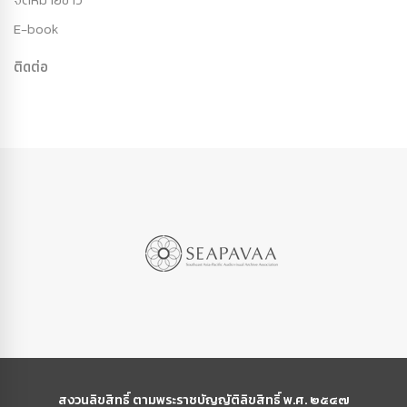
E-book
ติดต่อ
สงวนลิขสิทธิ์ ตามพระราชบัญญัติลิขสิทธิ์ พ.ศ. ๒๕๔๗