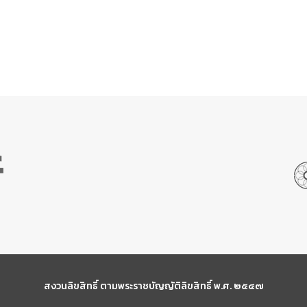
สงวนลิขสิทธิ์ ตามพระราชบัญญัติลิขสิทธิ์ พ.ศ. ๒๕๔๗