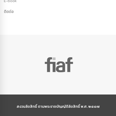
E-book
ติดต่อ
สงวนลิขสิทธิ์ ตามพระราชบัญญัติลิขสิทธิ์ พ.ศ. ๒๕๔๗