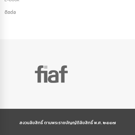
ติดต่อ
สงวนลิขสิทธิ์ ตามพระราชบัญญัติลิขสิทธิ์ พ.ศ. ๒๕๔๗