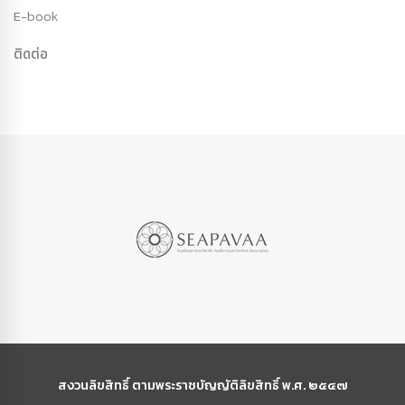
E-book
ติดต่อ
สงวนลิขสิทธิ์ ตามพระราชบัญญัติลิขสิทธิ์ พ.ศ. ๒๕๔๗