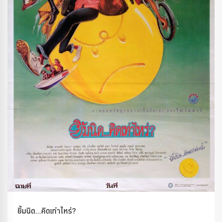
ยิ้มนิด...คิดเท่าไหร่?