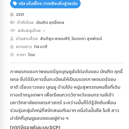
จรัล มโนเพ็ชร: จากเสียงซึงสู่จอเงิน
2531
กำกับโดย
บัณฑิต ฤทธิ์ถกล
สนับสนุนโดย
-
นำแสดงโดย
สันติสุข พรหมศิริ, จินตหรา สุขพัฒน์
ความยาว
114 นาที
ภาษา
ไทย
ภาคแรกของภาพยนตร์ชุดบุญชูอันโด่งดังของ บัณฑิต ฤทธิ์
ถกล ซึ่งได้รับการขึ้นทะเบียนให้เป็นมรดกภาพยนตร์ของ
ชาติ เรื่องราวของ บุญชู บ้านโข้ง หนุ่มสุพรรณคนซื่อที่เดิน
ทางเข้ากรุงเทพฯ เพื่อเรียนกวดวิชาหวังเอนทรานซ์เข้า
มหาวิทยาลัยเกษตรศาสตร์ ระหว่างนั้นก็ได้รู้จักกับเพื่อน
ร่วมรุ่นกลุ่มใหญ่ที่สนิทสนมกันมาก หนึ่งในนั้นคือ โมลี สาว
น่ารักที่บุญชูแอบชอบอยู่ห่าง ๆ
[ท]/(จัดฉายในระบบ DCP)