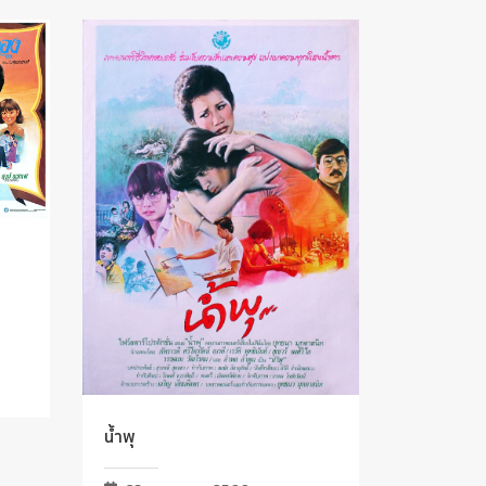
น้ำพุ