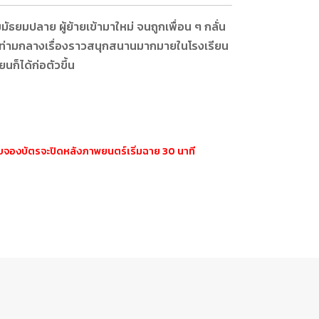
มมัธยมปลาย ผู้ย้ายเข้ามาใหม่ จนถูกเพื่อน ๆ กลั่น
ป๋ง ท่ามกลางเรื่องราวสนุกสนานมากมายในโรงเรียน
นก็ได้ก่อตัวขึ้น
ะบบจองบัตรจะปิดหลังภาพยนตร์เริ่มฉาย 30 นาที