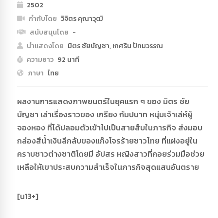
2502
กำกับโดย
วิจิตร คุณาวุฒิ
สนับสนุนโดย
-
นำแสดงโดย
มิตร ชัยบัญชา, เกศริน ปัทมวรรณ
ความยาว
92 นาที
ภาษา
ไทย
ผลงานการแสดงภาพยนตร์ในยุคแรก ๆ ของ มิตร ชัย
บัญชา เล่าเรื่องราวของ เกรียง กัมปนาท หนุ่มเจ้าเล่ห์ผู้
จองหอง ที่ได้ปลอมตัวเข้าไปเป็นสายสืบในภารกิจ ส่งมอบ
กล่องสีน้ำเงินลึกลับของแก๊งโจรร้ายชาวไทย ที่แฝงอยู่ใน
คราบชาวต่างชาติโดยมี อัปสร หญิงสาวที่คอยร่วมมือช่วย
เหลือให้เขาประสบความสำเร็จในภารกิจสุดแสนอันตราย
[น13+]