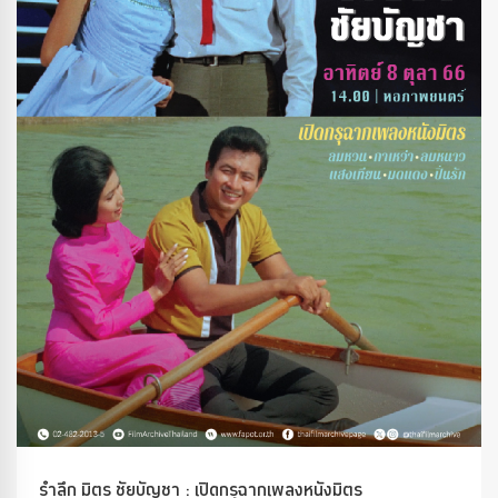
รำลึก มิตร ชัยบัญชา : เปิดกรุฉากเพลงหนังมิตร