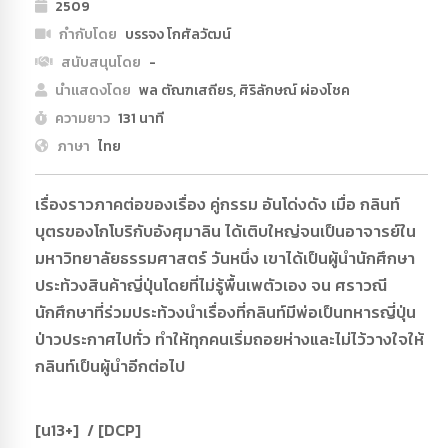
2509
กำกับโดย
บรรจง โกศัลวัฒน์
สนับสนุนโดย
-
นำแสดงโดย
พล ตัณฑเสถียร, ศิริลักษณ์ ผ่องโชค
ความยาว
131 นาที
ภาษา
ไทย
เรื่องราวภาคต่อของเรื่อง คู่กรรม อันโด่งดัง เมื่อ กลินท์
บุตรของโกโบริกับอังศุมาลิน ได้เติบใหญ่จนเป็นอาจารย์ใน
มหาวิทยาลัยธรรมศาสตร์ วันหนึ่ง เขาได้เป็นผู้นำนักศึกษา
ประท้วงสินค้าญี่ปุ่นโดยที่ไม่รู้พื้นเพตัวเอง จน ศราวณี
นักศึกษาที่ร่วมประท้วงนำเรื่องที่กลินท์มีพ่อเป็นทหารญี่ปุ่น
ป่าวประกาศไปทั่ว ทำให้ทุกคนเริ่มถอยห่างและไม่ไว้วางใจให้
กลินท์เป็นผู้นำอีกต่อไป
[น13+] / [DCP]