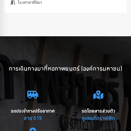
โรงศาลาศีนิมา
การเดินทางมาที่หอภาพยนตร์ (องค์การมหาชน)
รถประจำทางปรับอากาศ
รถโดยสารส่วนตัว
สาย 515
ดูแผนที่กราฟฟิก