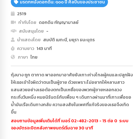
มรดกหนังดอกดิน: ๑๐๐ ปี ศิลปินของประชาชน
2519
กำกับโดย
ดอกดิน กัญญามาลย์
สนับสนุนโดย
-
นำแสดงโดย
สมบัติ เมทะนี, มยุรา ธนะบุตร
ความยาว
143 นาที
ภาษา
ไทย
กุ้งนาง ถูก ตากาด พาออกมาอาศัยยังเกาะห่างไกลผู้คนและปลูกฝัง
ให้เธอเข้าใจผิดว่าตนเป็นผู้ชาย ด้วยเพราะไม่อยากให้หลานสาว
แสนสวยอย่างเธอต้องตกเป็นเหยื่อของพวกผู้ชายหลอกลวง
กระทั่งวันหนึ่ง หมอนิรันดร์กับเพื่อน ๆ เดินทางผ่านมาที่เกาะเพื่อขอ
น้ำมันเรือเดินทางกลับ ความสงสัยในเพศที่แท้จริงของเธอจึงเกิด
ขึ้น
สอบถามข้อมูลเพิ่มเติมได้ที่ เบอร์ 02-482-2013 - 15 ต่อ 0 ระบบ
จองบัตรจะปิดหลังภาพยนตร์เริ่มฉาย 30 นาที