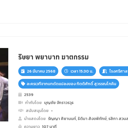
ริษยา พยาบาท ฆาตกรรม
26 มีนาคม 2568
เวลา 15:30 น.
โรงศรีศาล
ละครเวทีจากบทดัดแปลงของ กิตติศักดิ์ สุวรรณโภคิน
2539
กำกับโดย
บุญชัย จักราวรวุธ
สนับสนุนโดย
-
นำแสดงโดย
รัญญา ศิยานนท์, ธิติมา สังขพิทักษ์, รสิกา สว
ความยาว
107 นาที