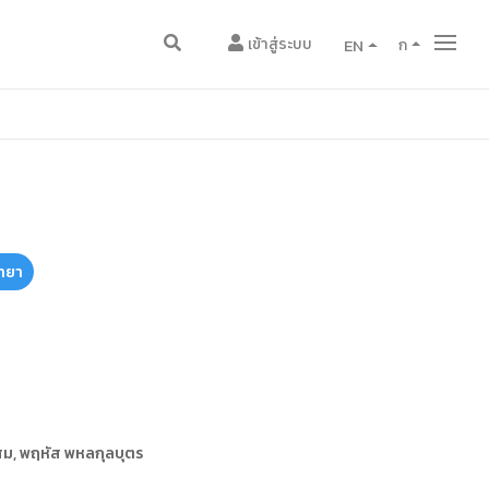
เข้าสู่ระบบ
EN
ก
ายา
นสม, พฤหัส พหลกุลบุตร