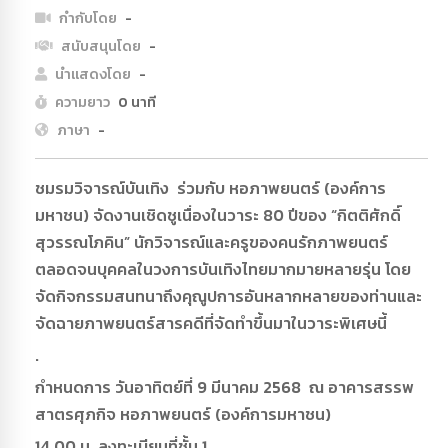
กำกับโดย
-
สนับสนุนโดย
-
นำแสดงโดย
-
ความยาว
0 นาที
ภาษา
-
ชมรมวิจารณ์บันเทิง ร่วมกับ หอภาพยนตร์ (องค์การ
มหาชน) จัดงานเชิดชูเนื่องในวาระ 80 ปีของ “กิตติศักดิ์
สุวรรณโภคิน” นักวิจารณ์และครูของคนรักภาพยนตร์
ตลอดจนบุคคลในวงการบันเทิงไทยมากมายหลายรุ่น โดย
จัดกิจกรรมสนทนาถึงคุณูปการอันหลากหลายของท่านและ
จัดฉายภาพยนตร์สารคดีที่จัดทำขึ้นมาในวาระพิเศษนี้
.
กำหนดการ วันอาทิตย์ที่ 9 มีนาคม 2568 ณ อาคารสรรพ
สาตรศุภกิจ หอภาพยนตร์ (องค์การมหาชน)
14.00 น. ลงทะเบียนที่ชั้น 1