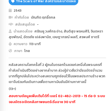
The Scars of War สงครามและบาดแผล
2543
กำกับโดย
บัณฑิต ฤทธิ์ถกล
สนับสนุนโดย
-
นำแสดงโดย
ศรัณยู วงศ์กระจ่าง, สันติสุข พรหมศิริ, จินตหรา
สุขพัฒน์, ฉัตรชัย เปล่งพานิช, เจษฎาภรณ์ ผลดี, สรพงศ์ ชาตรี
ความยาว
113 นาที
ภาษา
ไทย
หลังสงครามโลกครั้งที่ 2 ผู้คนในตรอกโรงเจแห่งหนึ่งในพระนครที่
กำลังดำเนินชีวิตอย่างยากลำบาก ล่วงรู้ข่าวลือว่ามีธนบัตรจำนวน
มากที่ถูกปล้นไประหว่างสงครามถูกซ่อนไว้ในแพชลประทานร้าง พวก
เขาจึงร่วมกันเดินทางเพื่อตามหาเงินอันมีค่ามหาศาลนี้
(13+)
สอบถามข้อมูลเพิ่มเติมได้ที่ เบอร์ 02-482-2013 - 15 ต่อ 0 ระบบ
จองบัตรจะปิดหลังภาพยนตร์เริ่มฉาย 30 นาที