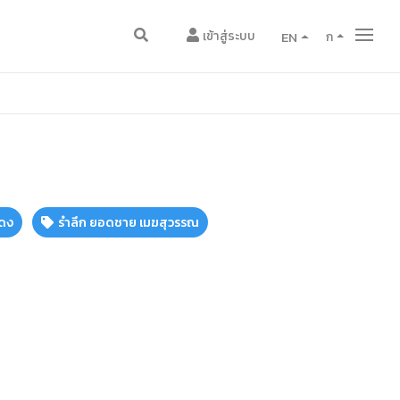
เข้าสู่ระบบ
EN
ก
แดง
รำลึก ยอดชาย เมฆสุวรรณ