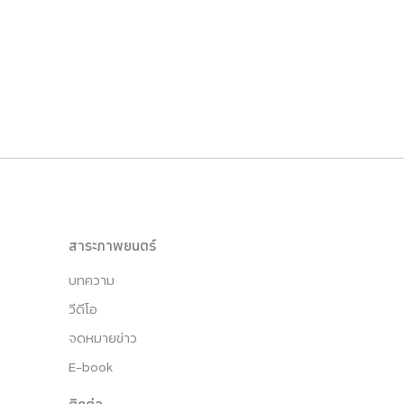
สาระภาพยนตร์
บทความ
วีดีโอ
จดหมายข่าว
E-book