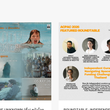
E UNKNOWN (ทึ่ง! หนังโลก
ROUNDTABLE: INDEPEND