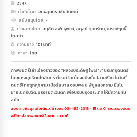
2547
กำกับโดย
อิทธิสุนทร วิชัยลักษณ์
สนับสนุนโดย
-
นำแสดงโดย
อนุชิต สพันธุ์พงษ์, อดุลย์ ดุลยรัตน์, ณรงค์ฤทธิ์
โตสง่า
ความยาว
101 นาที
ภาษา
ไทย
ภาพยนตร์เล่าเรื่องราวของ “หลวงประดิษฐไพเราะ” บรมครูดนตรี
ไทยแห่งยุครัตนโกสินทร์ ตั้งแต่วัยเด็กจนถึงบั้นปลายชีวิต ในวันที่
ดนตรีไทยถูกคุกคาม เมื่อรัฐบาล จอมพล ป.พิบูลสงคราม มีนโย
บายเปิดรับวัฒนธรรมตะวันตก เพื่อปรับปรุงประเทศให้มีความทัน
สมัย
สอบถามข้อมูลเพิ่มเติมได้ที่ เบอร์ 02-482-2013 - 15 ต่อ 0 ระบบจองบัตร
จะปิดหลังภาพยนตร์เริ่มฉาย 30 นาที