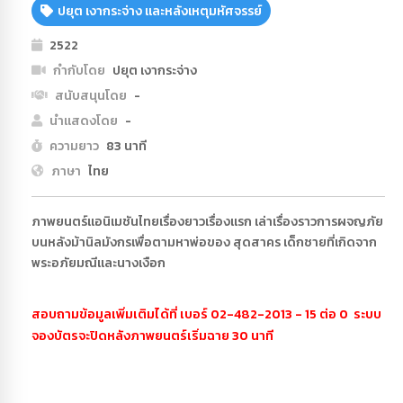
ปยุต เงากระจ่าง และหลังเหตุมหัศจรรย์
2522
กำกับโดย
ปยุต เงากระจ่าง
สนับสนุนโดย
-
นำแสดงโดย
-
ความยาว
83 นาที
ภาษา
ไทย
ภาพยนตร์แอนิเมชันไทยเรื่องยาวเรื่องแรก เล่าเรื่องราวการผจญภัย
บนหลังม้านิลมังกรเพื่อตามหาพ่อของ สุดสาคร เด็กชายที่เกิดจาก
พระอภัยมณีและนางเงือก
สอบถามข้อมูลเพิ่มเติมได้ที่ เบอร์ 02-482-2013 - 15 ต่อ 0 ระบบ
จองบัตรจะปิดหลังภาพยนตร์เริ่มฉาย 30 นาที