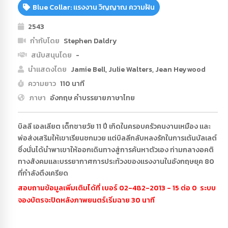
Blue Collar: แรงงาน วิญญาณ ความฝัน
2543
กำกับโดย
Stephen Daldry
สนับสนุนโดย
-
นำแสดงโดย
Jamie Bell, Julie Walters, Jean Heywood
ความยาว
110 นาที
ภาษา
อังกฤษ คำบรรยายภาษาไทย
บิลลี เอลเลียต เด็กชายวัย 11 ปี เกิดในครอบครัวคนงานเหมือง และ
พ่อส่งเสริมให้เขาเรียนชกมวย แต่บิลลีกลับหลงรักในการเต้นบัลเลต์
ซึ่งนั่นได้นำพาเขาให้ออกเดินทางสู่การค้นหาตัวเอง ท่ามกลางอคติ
ทางสังคมและบรรยากาศการประท้วงของแรงงานในอังกฤษยุค 80
ที่กำลังตึงเครียด
สอบถามข้อมูลเพิ่มเติมได้ที่ เบอร์ 02-482-2013 - 15 ต่อ 0 ระบบ
จองบัตรจะปิดหลังภาพยนตร์เริ่มฉาย 30 นาที