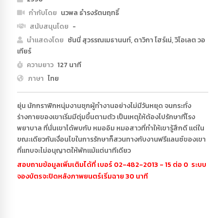
กำกับโดย
นวพล ธำรงรัตนฤทธิ์
สนับสนุนโดย
-
นำแสดงโดย
ซันนี่ สุวรรณเมธานนท์, ดาวิกา โฮร์เน่, วิโอเลต วอ
เทียร์
ความยาว
127 นาที
ภาษา
ไทย
ยุ่น นักกราฟิกหนุ่มงานชุกผู้ทำงานอย่างไม่มีวันหยุด จนกระทั่ง
ร่างกายของเขาเริ่มมีตุ่มขึ้นตามตัว เป็นเหตุให้ต้องไปรักษาที่โรง
พยาบาล ที่นั่นเขาได้พบกับ หมออิม หมอสาวที่ทำให้เขารู้สึกดี แต่ใน
ขณะเดียวกันเงื่อนไขในการรักษาก็สวนทางกับงานฟรีแลนซ์ของเขา
ที่แทบจะไม่อนุญาตให้พักแม้แต่นาทีเดียว
สอบถามข้อมูลเพิ่มเติมได้ที่ เบอร์ 02-482-2013 - 15 ต่อ 0 ระบบ
จองบัตรจะปิดหลังภาพยนตร์เริ่มฉาย 30 นาที