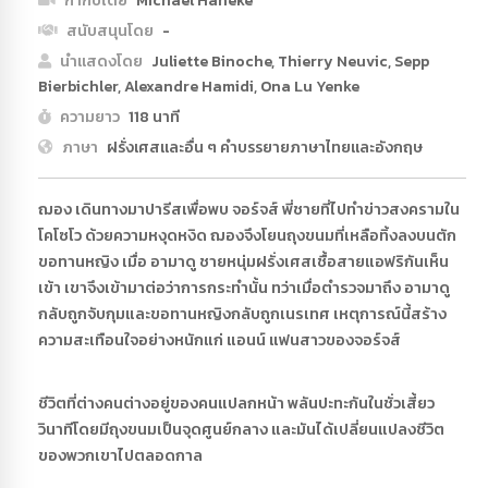
กำกับโดย
Michael Haneke
สนับสนุนโดย
-
นำแสดงโดย
Juliette Binoche, Thierry Neuvic, Sepp
Bierbichler, Alexandre Hamidi, Ona Lu Yenke
ความยาว
118 นาที
ภาษา
ฝรั่งเศสและอื่น ๆ คำบรรยายภาษาไทยและอังกฤษ
ฌอง เดินทางมาปารีสเพื่อพบ จอร์จส์ พี่ชายที่ไปทำข่าวสงครามใน
โคโซโว ด้วยความหงุดหงิด ฌองจึงโยนถุงขนมที่เหลือทิ้งลงบนตัก
ขอทานหญิง เมื่อ อามาดู ชายหนุ่มฝรั่งเศสเชื้อสายแอฟริกันเห็น
เข้า เขาจึงเข้ามาต่อว่าการกระทำนั้น ทว่าเมื่อตำรวจมาถึง อามาดู
กลับถูกจับกุมและขอทานหญิงกลับถูกเนรเทศ เหตุการณ์นี้สร้าง
ความสะเทือนใจอย่างหนักแก่ แอนน์ แฟนสาวของจอร์จส์
ชีวิตที่ต่างคนต่างอยู่ของคนแปลกหน้า พลันปะทะกันในชั่วเสี้ยว
วินาทีโดยมีถุงขนมเป็นจุดศูนย์กลาง และมันได้เปลี่ยนแปลงชีวิต
ของพวกเขาไปตลอดกาล