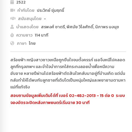
2522
กำกับโดย
ประวิทย์ ชุ่มฤทธิ์
สนับสนุนโดย
-
นำแสดงโดย
สรพงศ์ ชาตรี, พิศมัย วิไลศักดิ์, นิภาพร นงนุช
ความยาว
114 นาที
ภาษา
ไทย
สร้อยฟ้า หญิงสาวชาวเหนือถูกขืนใจจนตั้งครรภ์ เธอจึงหนีไปคลอด
ลูกที่กรุงเทพฯ และจำใจนำทารกใส่กระทงลอยน้ำเพื่อหนีความ
อับอาย หลายปีผ่านไปสร้อยฟ้าตัดสินใจกลับมาอยู่ที่บ้านเกิด แต่นั่น
กลับทำให้ได้พบกับลูกชายที่เติบโตเป็นหนุ่มใหญ่และพยายามตามหา
แม่ที่แท้จริง
สอบถามข้อมูลเพิ่มเติมได้ที่ เบอร์ 02-482-2013 - 15 ต่อ 0 ระบบ
จองบัตรจะปิดหลังภาพยนตร์เริ่มฉาย 30 นาที