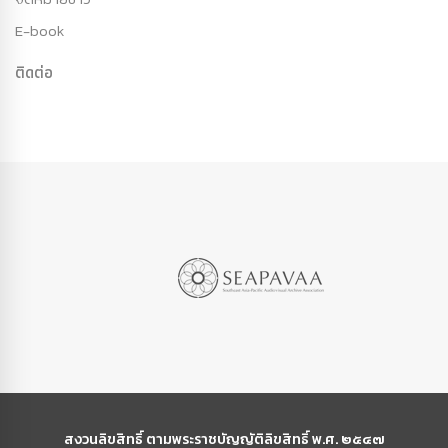
E-book
ติดต่อ
สงวนลิขสิทธิ์ ตามพระราชบัญญัติลิขสิทธิ์ พ.ศ. ๒๕๔๗