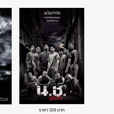
DVD นักโทษชาย
ราคา 129 บาท