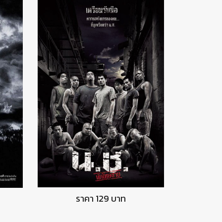
DVD นักโทษชาย
ราคา 129 บาท